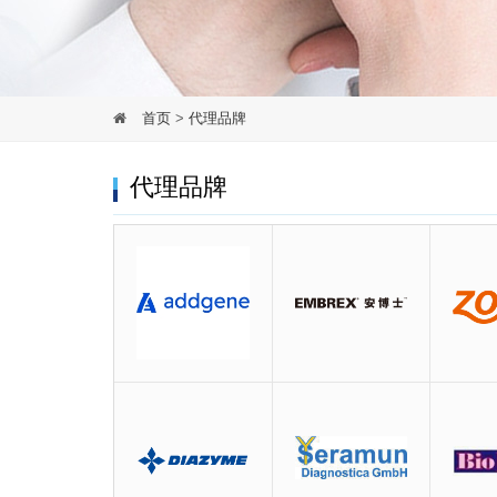
首页
>
代理品牌
代理品牌