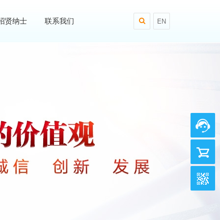
招贤纳士
联系我们
EN