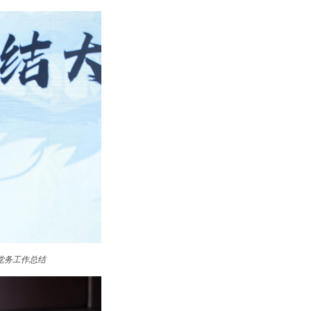
党务工作总结