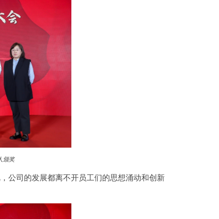
人颁奖
视，公司的发展都离不开员工们的思想涌动和创新