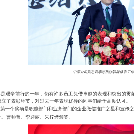
中源公司副总裁李志刚做职能体系工作
3年是艰辛前行的一年，仍有许多员工凭借卓越的表现和突出的
设立了表彰环节，对过去一年表现优异的同事们给予高度认可。
的第一个奖项是职能部门和业务部门的企业微信推广之星和宣传
龙、曹帅菁、李迎丽、朱梓烨颁奖。