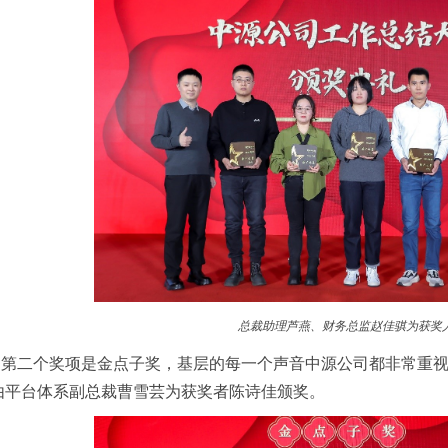
总裁助理芦燕、财务总监赵佳骐为获奖
的第二个奖项是金点子奖，基层的每一个声音中源公司都非常重
由平台体系副总裁曹雪芸为获奖者陈诗佳颁奖。