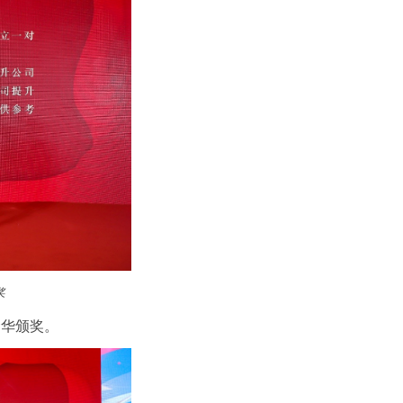
奖
金华颁奖。