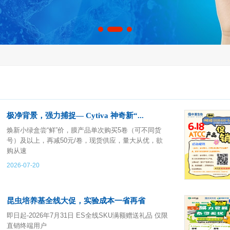
极净背景，强力捕捉— Cytiva 神奇新“...
焕新小绿盒尝“鲜”价，膜产品单次购买5卷（可不同货
号）及以上，再减50元/卷，现货供应，量大从优，欲
购从速
2026-07-20
昆虫培养基全线大促，实验成本一省再省
即日起-2026年7月31日 ES全线SKU满额赠送礼品 仅限
直销终端用户