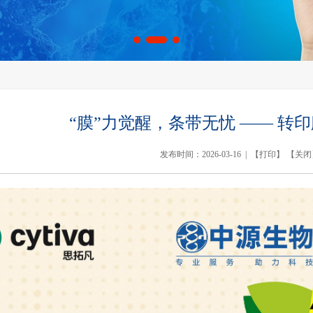
“膜”力觉醒，条带无忧 —— 转
发布时间：2026-03-16 | 【
打印
】 【
关闭