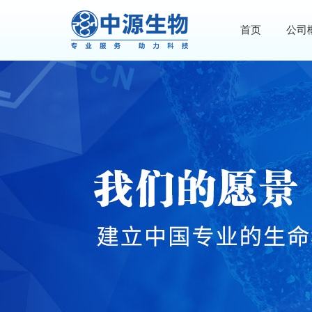
首页
公司