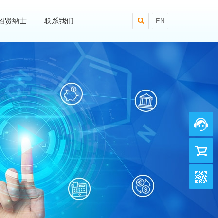
招贤纳士
联系我们
EN