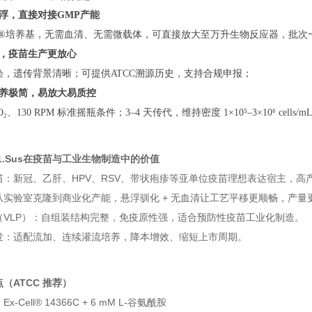
浮，直接对接GMP产能
Cell®培养基，无需血清、无需微载体，可直接放大至万升生物反应器，批
，疫苗生产更放心
染，遗传背景清晰；可提供ATCC溯源历史，支持合规申报；
养极简，易放大易质控
O₂、130 RPM 标准摇瓶条件；3–4 天传代，维持密度 1×10⁵–3×10⁶ cel
K1.Sus在疫苗与工业生物制造中的价值
苗：新冠、乙肝、HPV、RSV、带状疱疹等亚单位疫苗理想表达宿主，高
从实验室克隆到商业化产能，悬浮驯化 + 无血清让工艺平移更顺畅，产量
（VLP）：自组装结构完整，免疫原性强，适合预防性疫苗工业化制造。
发：适配流加、连续灌流培养，降本增效、缩短上市周期。
（ATCC 推荐）
‑Cell® 14366C + 6 mM L‑谷氨酰胺