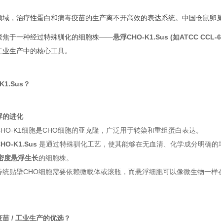
领域，治疗性蛋白和病毒疫苗的生产离不开高效的表达系统。中国仓鼠卵巢
悬浮CHO-K1.Sus (如ATCC CCL
聚焦于一种经过特殊驯化的细胞株——
工业生产中的核心工具。
K1.Sus？
浮的进化
CHO-K1细胞是CHO细胞的亚克隆，广泛用于转染和重组蛋白表达。
O-K1.Sus
是通过特殊驯化工艺，使其能够在无血清、化学成分明确的培养基（Millipo
密度悬浮生长
的细胞株。
传统贴壁CHO细胞需要依赖微载体或滚瓶，而悬浮细胞可以像微生物一样
苗 / 工业生产的优选？