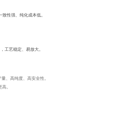
次一致性强、纯化成本低。
ls/mL，工艺稳定、易放大。
产量、高纯度、高安全性。
更高。