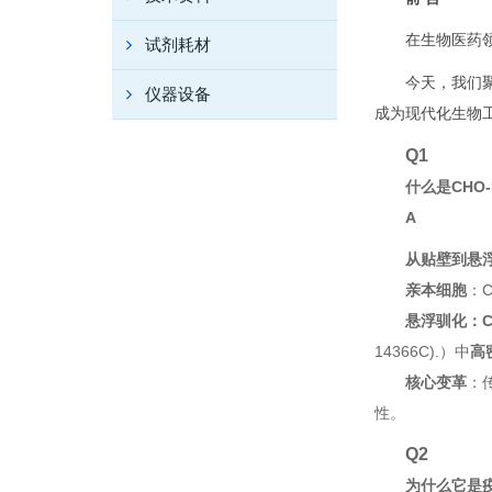
在生物医药
试剂耗材
今天，我们
仪器设备
成为现代化生物
Q1
什么是CHO-
A
从贴壁到悬
亲本细胞
：
悬浮驯化：CH
14366C).）中
高
核心变革
：
性。
Q2
为什么它是疫