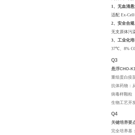
1、
无血清悬
适配 Ex‑
2、
安全合规
无支原体污
3、
工业化培
37℃、8% C
Q3
悬浮CHO-
重组蛋白疫
抗体药物：
病毒样颗粒
生物工艺开
Q4
关键培养要点
完全培养基：Ex