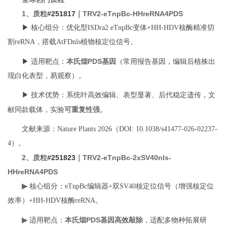
1、
质粒
#251817
｜TRV2-eTnpBc-HHreRNA4PDS
▶ 核心组分：优化型ISDra2 eTnpBc变体+HH-HDV核酶精准切
割reRNA，搭载AtFDnls植物核定位信号。
本氏烟PDS基因
▶ 适用靶点：
（常用报告基因，编辑后植株出
现白化表型，易观察）。
▶ 技术优势：系统叶高效编辑、表型显著、后代稳定遗传，文
可重复性强
献同款载体，实验
。
文献来源：Nature Plants 2026（DOI: 10.1038/s41477-026-02237-
4）。
2、
质粒
#251823
｜TRV2-eTnpBc-2xSV40nls-
HHreRNA4PDS
▶
核心组分：eTnpBc编辑器+双SV40核定位信号（增强核定位
效率）+HH-HDV核酶reRNA。
▶
本氏烟PDS基因高效敲除
适用靶点：
，适配多物种拓展研