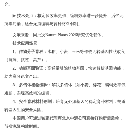
究。
▶
技术亮点：核定位效率更强、编辑效率进一步提升、后代无
病毒污染，适合无痕编辑与育种材料创制。
文献来源：同批次Nature Plants 2026研究优化载体。
技术应用场景
作物分子育种
1、
：水稻、小麦、玉米等作物无转基因性状改良
（抗病、抗逆、高产）。
功能基因验证
2、
：高通量敲除植物基因，快速解析基因功能，
助力高分论文产出。
3、
多倍体植物编辑：
解决多倍体（如小麦、棉花）编辑效率低
难题，实现高效精准编辑。
4、
安全育种材料创制
：培育无外源基因的稳定育种材料，规避
转基因生物安全风险。
中国用户可通过独家代理商北京中源公司直接订购所需质粒，
节省克隆构建时间。