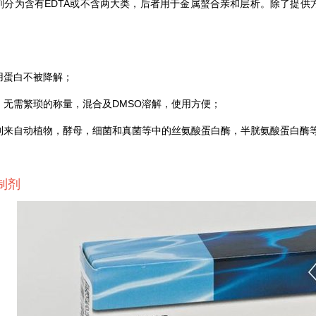
剂分为含有EDTA或不含两大类，后者用于金属螯合亲和层析。除了提供
用蛋白不被降解；
，无需繁琐的称量，混合及DMSO溶解，使用方便；
制来自动植物，酵母，细菌和真菌等中的丝氨酸蛋白酶，半胱氨酸蛋白酶
制剂