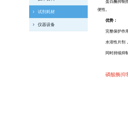
蛋白酶抑制
便性。
试剂耗材
优势：
仪器设备
完整保护作
水溶性片剂
同时持续抑
磷酸酶抑