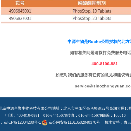
中源生物是Roche公司授权的北方
如有相关问题请拨打免费服务电
400-8100-881
如您对我们的服务有任何的意见和建议请
service@sinozhongyuan.c
 北京中源合聚生物科技有限公司
地址：北京市朝阳区亮马桥路32号高斓大厦16
电话：400-810-0881 010-84415678
传真：010-84415679
邮编：100016
：
京ICP备12004200号-1
京公网安备11010502040370号
技术支持：
青