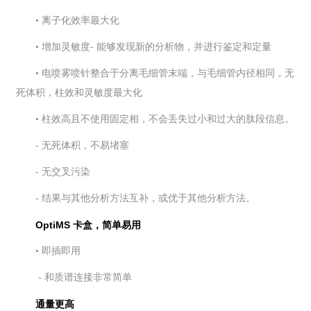
• 离子化效率最大化
• 增加灵敏度
- 能够发现新的分析物，并进行鉴定和定量
• 电喷雾喷针整合于分离毛细管末端，与毛细管
内径相同，无
死体积，柱效和灵敏度最大化
• 柱效高且不使用固定相，不会丢失过小和过大
的肽段信息。
- 无死体积，不易堵塞
- 无交叉污染
- 结果与其他分析方法互补，或优于其他分析
方法。
OptiMS 卡盒，简单易用
• 即插即用
- 和质谱连接非常简单
通量更高