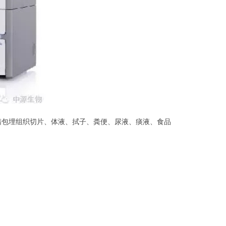
蜡包埋组织切片、体液、拭子、粪便、尿液、痰液、食品