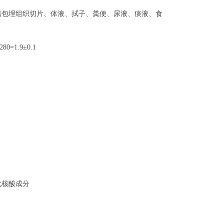
蜡包埋组织切片、体液、拭子、粪便、尿液、痰液、食
=1.9±0.1
化核酸成分