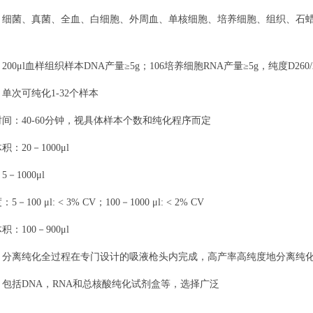
：细菌、真菌、全血、白细胞、外周血、单核细胞、培养细胞、组织、石
00μl血样组织样本DNA产量≥5g；106培养细胞RNA产量≥5g，纯度D260/280
单次可纯化1-32个样本
间：40-60分钟，视具体样本个数和纯化程序而定
：20－1000μl
－1000μl
100 μl: < 3% CV；100－1000 μl: < 2% CV
：100－900μl
：分离纯化全过程在专门设计的吸液枪头内完成，高产率高纯度地分离纯
包括DNA，RNA和总核酸纯化试剂盒等，选择广泛