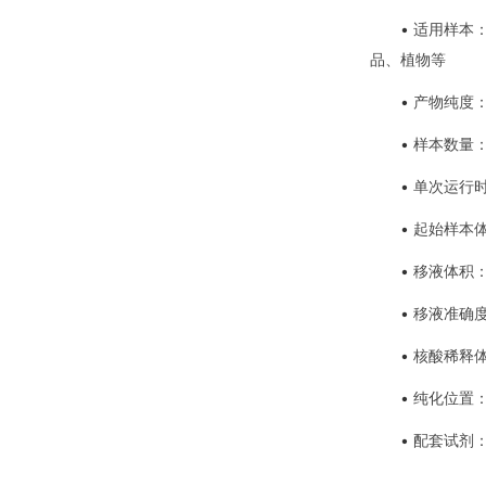
•
适用样本
品、植物等
•
产物纯度：2
•
样本数量：
•
单次运行时
•
起始样本体积
•
移液体积：5
•
移液准确度：5－
•
核酸稀释体积
•
纯化位置
•
配套试剂：